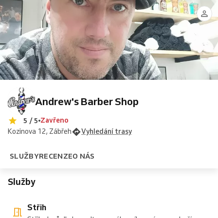
úprava
holení
na
vousů
střih
Střih
vousů
na
čisto
6-
čisto
(Hot
15
towel)
let
Andrew's Barber Shop
Zavřeno
5 / 5
Kozinova 12, Zábřeh
Vyhledání trasy
SLUŽBY
RECENZE
O NÁS
Služby
Střih